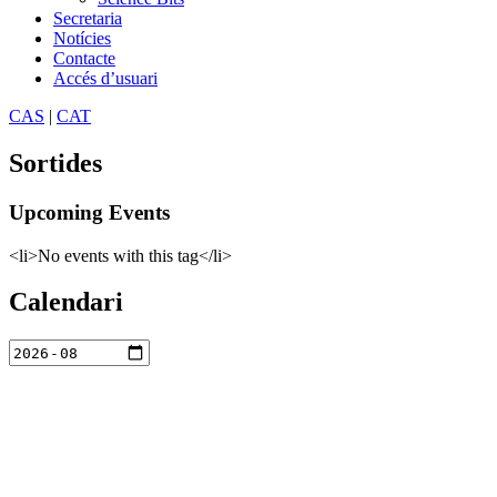
Secretaria
Notícies
Contacte
Accés d’usuari
CAS
|
CAT
Sortides
Upcoming Events
<li>No events with this tag</li>
Calendari