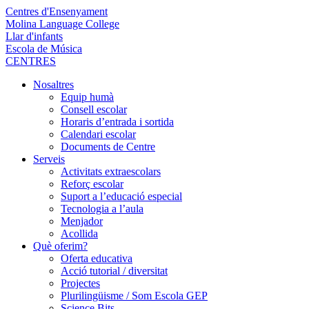
Centres d'Ensenyament
Molina Language College
Llar d'infants
Escola de Música
CENTRES
Nosaltres
Equip humà
Consell escolar
Horaris d’entrada i sortida
Calendari escolar
Documents de Centre
Serveis
Activitats extraescolars
Reforç escolar
Suport a l’educació especial
Tecnologia a l’aula
Menjador
Acollida
Què oferim?
Oferta educativa
Acció tutorial / diversitat
Projectes
Plurilingüisme / Som Escola GEP
Science Bits