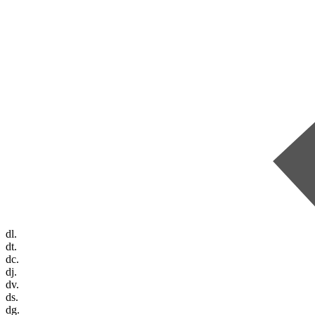
dl.
dt.
dc.
dj.
dv.
ds.
dg.