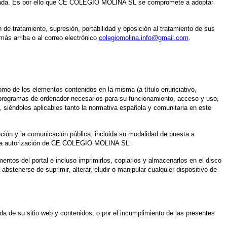
ualizada. Es por ello que CE COLEGIO MOLINA SL se compromete a adoptar
 de tratamiento, supresión, portabilidad y oposición al tratamiento de sus
ás arriba o al correo electrónico
colegiomolina.info@gmail.com
.
mo de los elementos contenidos en la misma (a título enunciativo,
s, programas de ordenador necesarios para su funcionamiento, acceso y uso,
 siéndoles aplicables tanto la normativa española y comunitaria en este
ión y la comunicación pública, incluida su modalidad de puesta a
sin la autorización de CE COLEGIO MOLINA SL.
ntos del portal e incluso imprimirlos, copiarlos y almacenarlos en el disco
abstenerse de suprimir, alterar, eludir o manipular cualquier dispositivo de
a de su sitio web y contenidos, o por el incumplimiento de las presentes