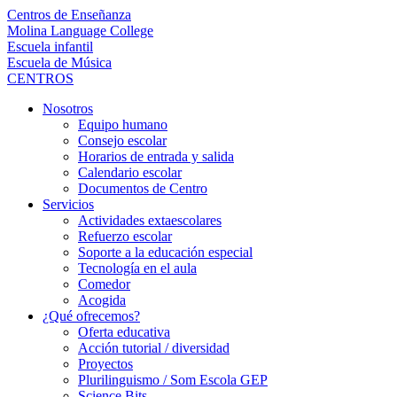
Centros de Enseñanza
Molina Language College
Escuela infantil
Escuela de Música
CENTROS
Nosotros
Equipo humano
Consejo escolar
Horarios de entrada y salida
Calendario escolar
Documentos de Centro
Servicios
Actividades extaescolares
Refuerzo escolar
Soporte a la educación especial
Tecnología en el aula
Comedor
Acogida
¿Qué ofrecemos?
Oferta educativa
Acción tutorial / diversidad
Proyectos
Plurilinguismo / Som Escola GEP
Science Bits