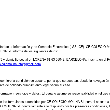
iedad de la Información y de Comercio Electrónico (LSSI-CE), CE COLEGIO MO
LINA SL informa de los siguientes datos:
y domicilio social en LORENA 61-63 08042, BARCELONA, inscrita en el Regist
olegiomolina.info@gmail.com
nfiere la condición de usuario, por la que se aceptan, desde la navegacio
ativa de obligado cumplimiento legal según el caso.
ación, servicios y datos. El usuario asume su responsabilidad en el uso cor
o en los formularios extendidos por CE COLEGIO MOLINA SL para el acceso a c
IO MOLINA SL contrariamente a lo dispuesto por las presentes condiciones, la