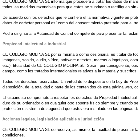
CE COLEGIO MOLINA SL informa que procederá a tratar los datos de manera
todas las medidas razonables para que estos se supriman o rectifiquen sin 
De acuerdo con los derechos que le confiere el la normativa vigente en protecc
datos de carácter personal así como del consentimiento prestado para el trat
Podrá dirigirse a la Autoridad de Control competente para presentar la recl
Propiedad intelectual e industrial
CE COLEGIO MOLINA SL por sí misma o como cesionaria, es titular de todos 
imágenes, sonido, audio, vídeo, software o textos; marcas o logotipos, co
etc.), titularidad de CE COLEGIO MOLINA SL. Serán, por consiguiente, obras 
campo, como los tratados internacionales relativos a la materia y suscritos 
Todos los derechos reservados. En virtud de lo dispuesto en la Ley de Propie
disposición, de la totalidad o parte de los contenidos de esta página web
El usuario se compromete a respetar los derechos de Propiedad Intelectual e
duro de su ordenador o en cualquier otro soporte físico siempre y cuando sea
protección o sistema de seguridad que estuviera instalado en las págin
Acciones legales, legislación aplicable y jurisdicción
CE COLEGIO MOLINA SL se reserva, asimismo, la facultad de presentar las ac
condiciones.