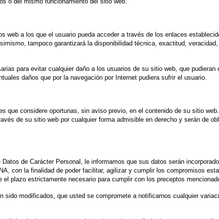
ros o del mismo funcionamiento del sitio web.
eb a los que el usuario pueda acceder a través de los enlaces establecidos
. Asimismo, tampoco garantizará la disponibilidad técnica, exactitud, veracida
para evitar cualquier daño a los usuarios de su sitio web, que pudieran d
es daños que por la navegación por Internet pudiera sufrir el usuario.
ue considere oportunas, sin aviso previo, en el contenido de su sitio web. T
ravés de su sitio web por cualquier forma admisible en derecho y serán de o
de Datos de Carácter Personal, le informamos que sus datos serán incorpor
on la finalidad de poder facilitar, agilizar y cumplir los compromisos esta
l plazo estrictamente necesario para cumplir con los preceptos mencionado
sido modificados, que usted se compromete a notificarnos cualquier variació