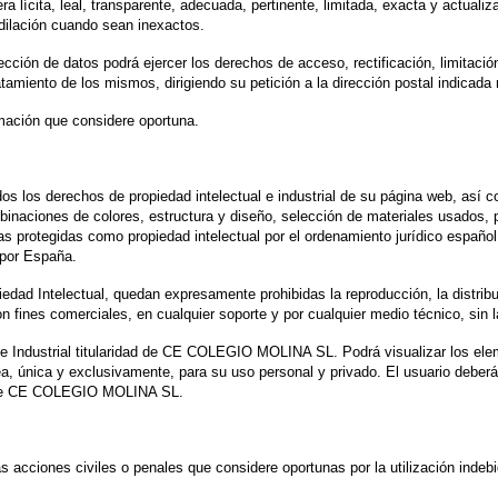
 lícita, leal, transparente, adecuada, pertinente, limitada, exacta y act
dilación cuando sean inexactos.
ión de datos podrá ejercer los derechos de acceso, rectificación, limitación
amiento de los mismos, dirigiendo su petición a la dirección postal indicada m
amación que considere oportuna.
los derechos de propiedad intelectual e industrial de su página web, así co
mbinaciones de colores, estructura y diseño, selección de materiales usado
protegidas como propiedad intelectual por el ordenamiento jurídico español,
por España.
dad Intelectual, quedan expresamente prohibidas la reproducción, la distribuc
, con fines comerciales, en cualquier soporte y por cualquier medio técnico, 
 Industrial titularidad de CE COLEGIO MOLINA SL. Podrá visualizar los eleme
, única y exclusivamente, para su uso personal y privado. El usuario deberá 
as de CE COLEGIO MOLINA SL.
ciones civiles o penales que considere oportunas por la utilización indebid