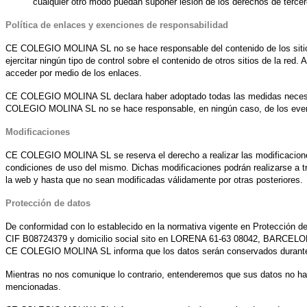
cualquier otro modo puedan suponer lesión de los derechos de terce
Política de enlaces y exenciones de responsabilidad
CE COLEGIO MOLINA SL no se hace responsable del contenido de los sitios w
ejercitar ningún tipo de control sobre el contenido de otros sitios de la red
acceder por medio de los enlaces.
CE COLEGIO MOLINA SL declara haber adoptado todas las medidas necesarias 
COLEGIO MOLINA SL no se hace responsable, en ningún caso, de los eventual
Modificaciones
CE COLEGIO MOLINA SL se reserva el derecho a realizar las modificaciones q
condiciones de uso del mismo. Dichas modificaciones podrán realizarse a t
la web y hasta que no sean modificadas válidamente por otras posteriores.
Protección de datos
De conformidad con lo establecido en la normativa vigente en Protección 
CIF B08724379 y domicilio social sito en LORENA 61-63 08042, BARCELONA, c
CE COLEGIO MOLINA SL informa que los datos serán conservados durante e
Mientras no nos comunique lo contrario, entenderemos que sus datos no han 
mencionadas.