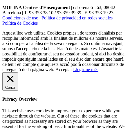
MOLINA Centres d'Ensenyament
| c/Lorena 61-63, 08042
Barcelona | T. 93 353 38 10 / 93 359 39 39 | F. 93 353 19 23
Condiciones de uso
|
Política de privacidad en redes sociales
|
Política de Cookies
Aquest lloc web utilitza Cookies pròpies i de tercers d'anàlisis per
recopilar informació amb la finalitat de millorar els nostres serveis,
així com per a l'anàlisi de la seva navegació. Si contínua navegant,
suposa l'acceptació de la instal·lació de les mateixes. L'usuari té la
possibilitat de configurar el seu navegador podent, si així ho desitja,
impedir que siguin instal·lades en el seu disc dur, encara que haurà
de tenir en compte que aquesta acció podrà ocasionar dificultats de
navegació de la pàgina web.
Acceptar
Llegir-ne més
Cerrar
Privacy Overview
This website uses cookies to improve your experience while you
navigate through the website. Out of these, the cookies that are
categorized as necessary are stored on your browser as they are
essential for the working of basic functionalities of the website. We