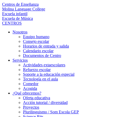
Centros de Enseñanza
Molina Language College
Escuela infantil
Escuela de Música
CENTROS
Nosotros
Equipo humano
Consejo escolar
Horarios de entrada y salida
Calendario escolar
Documentos de Centro
Servicios
Actividades extaescolares
Refuerzo escolar
Soporte a la educación especial
Tecnología en el aula
Comedor
Acogida
¿Qué ofrecemos?
Oferta educativa
Acción tutorial / diversidad
Proyectos
Plurilinguismo / Som Escola GEP
Science Bits