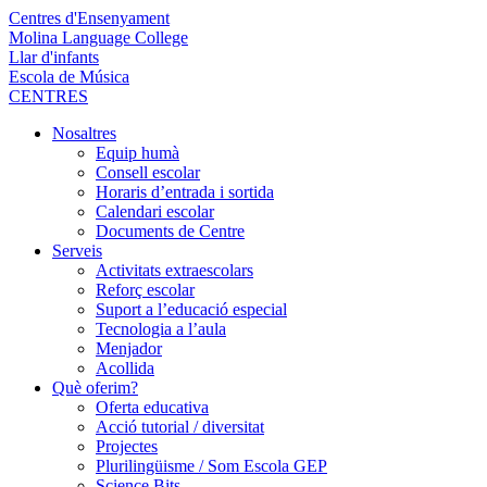
Centres d'Ensenyament
Molina Language College
Llar d'infants
Escola de Música
CENTRES
Nosaltres
Equip humà
Consell escolar
Horaris d’entrada i sortida
Calendari escolar
Documents de Centre
Serveis
Activitats extraescolars
Reforç escolar
Suport a l’educació especial
Tecnologia a l’aula
Menjador
Acollida
Què oferim?
Oferta educativa
Acció tutorial / diversitat
Projectes
Plurilingüisme / Som Escola GEP
Science Bits