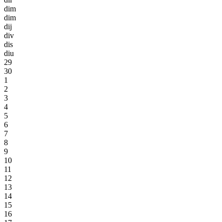
dim
dim
dij
div
dis
diu
29
30
1
2
3
4
5
6
7
8
9
10
11
12
13
14
15
16