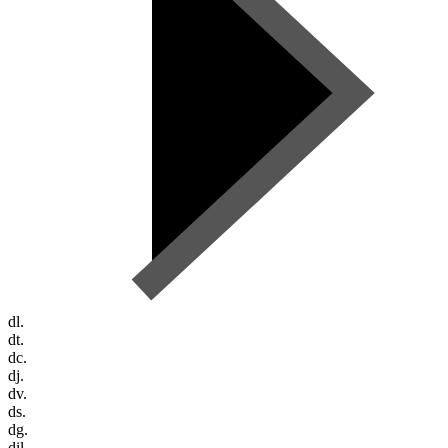
dl.
dt.
dc.
dj.
dv.
ds.
dg.
dil