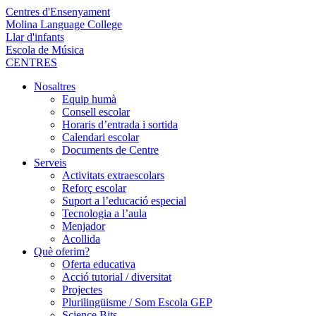
Centres d'Ensenyament
Molina Language College
Llar d'infants
Escola de Música
CENTRES
Nosaltres
Equip humà
Consell escolar
Horaris d’entrada i sortida
Calendari escolar
Documents de Centre
Serveis
Activitats extraescolars
Reforç escolar
Suport a l’educació especial
Tecnologia a l’aula
Menjador
Acollida
Què oferim?
Oferta educativa
Acció tutorial / diversitat
Projectes
Plurilingüisme / Som Escola GEP
Science Bits