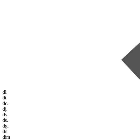
dl.
dt.
dc.
dj.
dv.
ds.
dg.
dil
dim