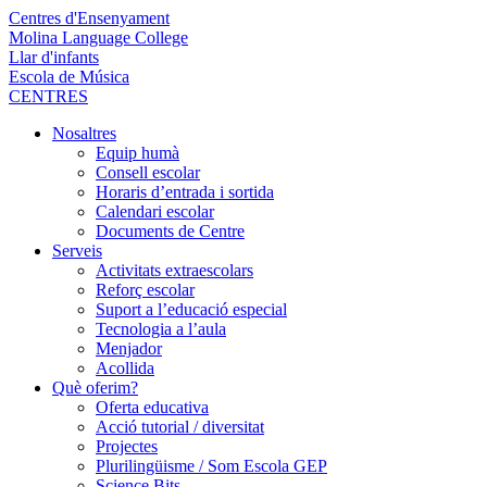
Centres d'Ensenyament
Molina Language College
Llar d'infants
Escola de Música
CENTRES
Nosaltres
Equip humà
Consell escolar
Horaris d’entrada i sortida
Calendari escolar
Documents de Centre
Serveis
Activitats extraescolars
Reforç escolar
Suport a l’educació especial
Tecnologia a l’aula
Menjador
Acollida
Què oferim?
Oferta educativa
Acció tutorial / diversitat
Projectes
Plurilingüisme / Som Escola GEP
Science Bits