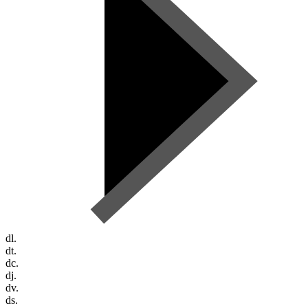
dl.
dt.
dc.
dj.
dv.
ds.