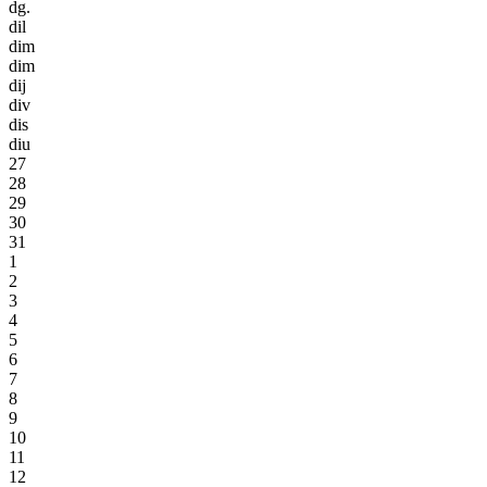
dg.
dil
dim
dim
dij
div
dis
diu
27
28
29
30
31
1
2
3
4
5
6
7
8
9
10
11
12