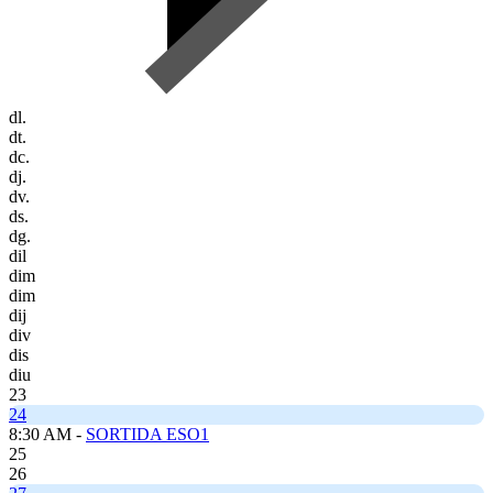
dl.
dt.
dc.
dj.
dv.
ds.
dg.
dil
dim
dim
dij
div
dis
diu
23
24
8:30 AM -
SORTIDA ESO1
25
26