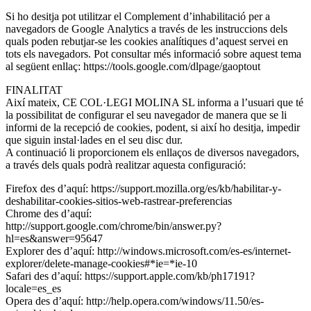
Si ho desitja pot utilitzar el Complement d’inhabilitació per a
navegadors de Google Analytics a través de les instruccions dels
quals poden rebutjar-se les cookies analítiques d’aquest servei en
tots els navegadors. Pot consultar més informació sobre aquest tema
al següent enllaç: https://tools.google.com/dlpage/gaoptout
FINALITAT
Així mateix, CE COL·LEGI MOLINA SL informa a l’usuari que té
la possibilitat de configurar el seu navegador de manera que se li
informi de la recepció de cookies, podent, si així ho desitja, impedir
que siguin instal·lades en el seu disc dur.
A continuació li proporcionem els enllaços de diversos navegadors,
a través dels quals podrà realitzar aquesta configuració:
Firefox des d’aquí: https://support.mozilla.org/es/kb/habilitar-y-
deshabilitar-cookies-sitios-web-rastrear-preferencias
Chrome des d’aquí:
http://support.google.com/chrome/bin/answer.py?
hl=es&answer=95647
Explorer des d’aquí: http://windows.microsoft.com/es-es/internet-
explorer/delete-manage-cookies#*ie=*ie-10
Safari des d’aquí: https://support.apple.com/kb/ph17191?
locale=es_es
Opera des d’aquí: http://help.opera.com/windows/11.50/es-