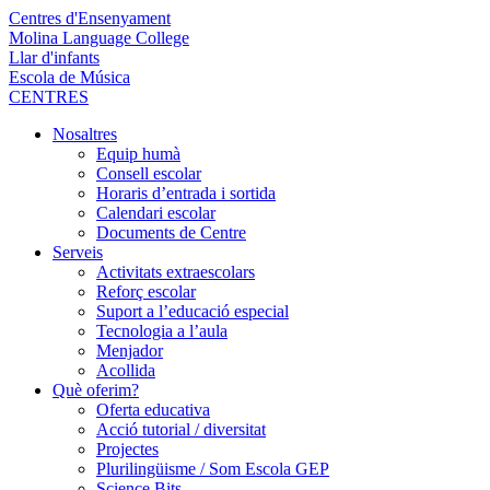
Centres d'Ensenyament
Molina Language College
Llar d'infants
Escola de Música
CENTRES
Nosaltres
Equip humà
Consell escolar
Horaris d’entrada i sortida
Calendari escolar
Documents de Centre
Serveis
Activitats extraescolars
Reforç escolar
Suport a l’educació especial
Tecnologia a l’aula
Menjador
Acollida
Què oferim?
Oferta educativa
Acció tutorial / diversitat
Projectes
Plurilingüisme / Som Escola GEP
Science Bits