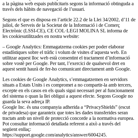
a la pàgina web espais publicitaris segons la informació obtinguda a
través dels hàbits de navegació de l’usuari.
Segons el que es disposa en l’article 22.2 de la Llei 34/2002, d’11 de
juliol, de Serveis de la Societat de la Informació i de Comerç
Electrònic (LSSI-CE), CE COL·LEGI MOLINA SL informa de
les cookiesutilitzades en nostra website:
– Google Analytics: Emmagatzema cookies per poder elaborar
estadístiques sobre el tràfic i volum de visites d’aquesta web. En
utilitzar aquest lloc web està consentint el tractament d’informació
sobre vostè per Google. Per tant, l’exercici de qualsevol dret en
aquest sentit haurà de fer-ho comunicant directament amb Google.
Les cookies de Google Analytics, s’emmagatzemen en servidors
situats a Estats Units i es compromet a no compartir-la amb tercers,
excepte en els casos en els quals sigui necessari per al funcionament
del sistema o quan la llei obligui a aquest efecte. Segons Google no
guarda la seva adreça IP.
Google Inc. és una companyia adherida a “PrivacyShields” (escut
de privadesa) que garanteix que totes les dades transferides seran
tractats amb un nivell de protecció concorde a la normativa europea.
Pot consultar informació detallada referent a això a través del
següent enllaç:
https://support.google.com/analytics/answer/6004245.